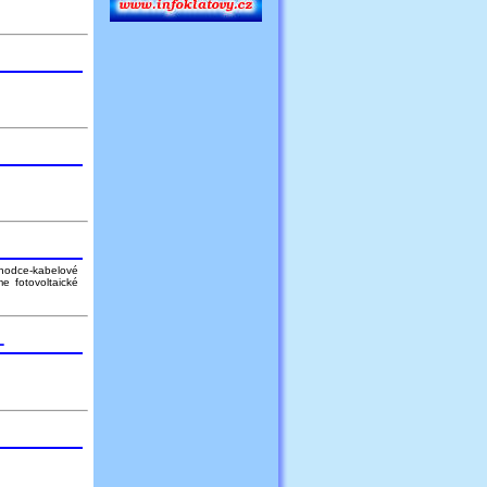
 chodce-kabelové
me fotovoltaické
L