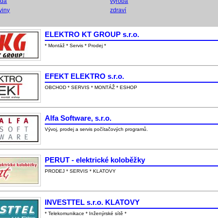
ada
výroba
viny
zdraví
ELEKTRO KT GROUP s.r.o.
* Montáž * Servis * Prodej *
EFEKT ELEKTRO s.r.o.
OBCHOD * SERVIS * MONTÁŽ * ESHOP
Alfa Software, s.r.o.
Vývoj, prodej a servis počítačových programů.
PERUT - elektrické koloběžky
PRODEJ * SERVIS * KLATOVY
INVESTTEL s.r.o. KLATOVY
* Telekomunikace * Inženýrské sítě *