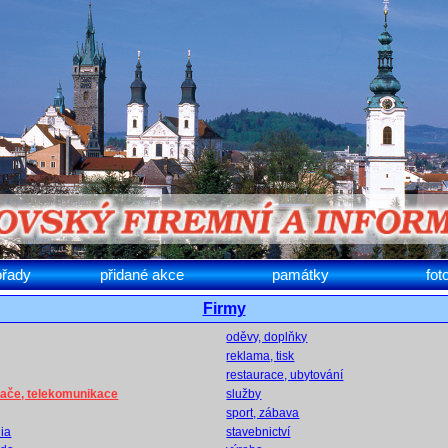
ořady
přidané akce
památky
fot
Firmy
oděvy, doplňky
reklama, tisk
restaurace, ubytování
ítače, telekomunikace
služby
sport, zábava
dia
stavebnictví