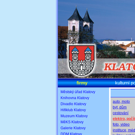
firmy
kulturní p
Městský úřad Klatovy
Knihovna Klatovy
auto, moto
Divadlo Klatovy
byt, dům
Hifiklub Klatovy
cestování
Muzeum Klatovy
elektro, poč
MěKS Klatovy
foto, video
Galerie Klatovy
instituce, mé
DDM Klatovy