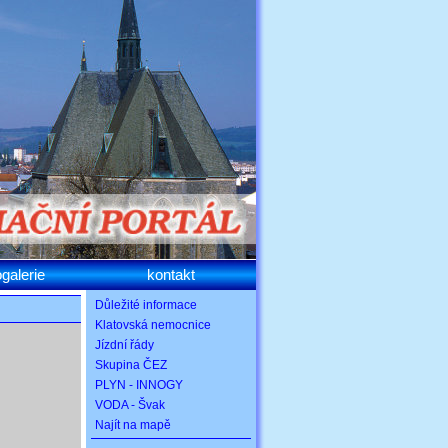
ogalerie
kontakt
Důležité informace
Klatovská nemocnice
Jízdní řády
Skupina ČEZ
PLYN - INNOGY
VODA - Švak
Najít na mapě