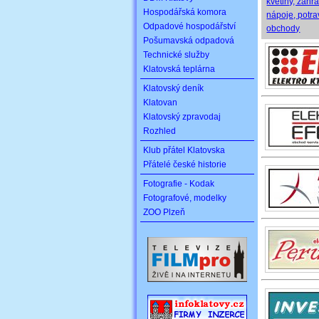
květiny, zahr
Hospodářská komora
nápoje, potra
Odpadové hospodářství
obchody
Pošumavská odpadová
Technické služby
Klatovská teplárna
Klatovský deník
Klatovan
Klatovský zpravodaj
Rozhled
Klub přátel Klatovska
Přátelé české historie
Fotografie - Kodak
Fotografové, modelky
ZOO Plzeň