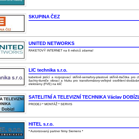
SKUPINA ČEZ
UNITED NETWORKS
RAKETOVÝ INTERNET na 6 měsíců zdarma!
LIC technika s.r.o.
kabelové jistící a rozpojovací skříně-semafory-plastové skříně-tlačítka pro
šachty-tlumiče vibrací a hluku pro transformátory-veřejné osvětlení-dodává
elektrárny (FVE) na klíč
SATELITNÍ A TELEVIZNÍ TECHNIKA Václav DOBÍZ
PRODEJ * MONTÁŽ * SERVIS
HITEL s.r.o.
* Autorizovaný partner firmy Siemens *